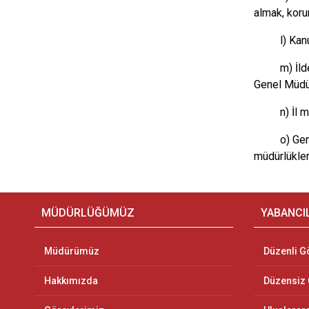
almak, kor
l) Kan
m) İld
Genel Müdü
n) İl 
o) Gen
müdürlükler
MÜDÜRLÜĞÜMÜZ
YABANCI
Müdürümüz
Düzenli G
Hakkımızda
Düzensiz