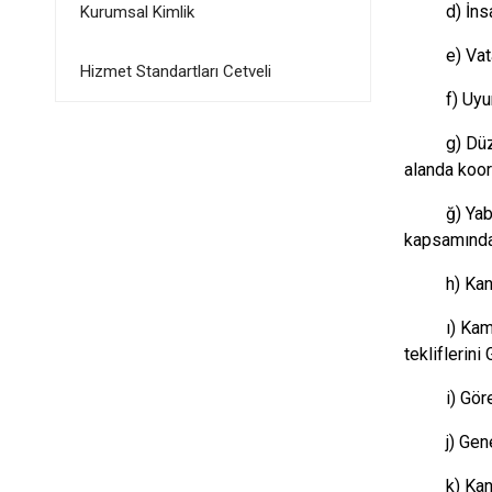
d) İns
Kurumsal Kimlik
e) Vat
Hizmet Standartları Cetveli
f) Uyu
g) Düz
alanda koo
ğ) Yab
kapsamında 
h) Ka
ı) Kam
tekliflerin
i) Gör
j) Ge
k) Kan