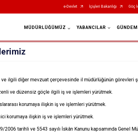
e-Devlet
İçişleri Bakanlığı
Göç İ
MÜDÜRLÜĞÜMÜZ
YABANCILAR
GÜNDEM
İl Göç İdaresi Müdürlükleri
lerimiz
ve ilgili diğer mevzuat çerçevesinde il müdürlüğünün görevleri şu
enli ve düzensiz göçle ilgili iş ve işlemleri yürütmek.
slararası korumaya ilişkin iş ve işlemleri yürütmek.
ici korumaya ilişkin iş ve işlemleri yürütmek.
/9/2006 tarihli ve 5543 sayılı İskân Kanunu kapsamında Genel Mü