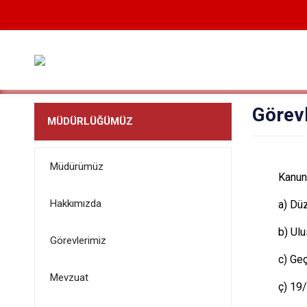
Görev
MÜDÜRLÜĞÜMÜZ
Müdürümüz
Kanun 
Hakkımızda
a) Düz
b) Ulu
Görevlerimiz
c) Geç
Mevzuat
ç) 19