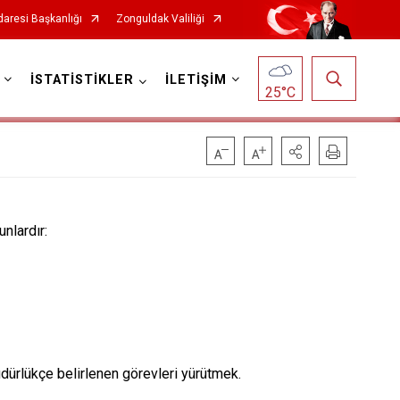
daresi Başkanlığı
Zonguldak Valiliği
İSTATİSTİKLER
İLETİŞİM
25
°C
nlardır:
dürlükçe belirlenen görevleri yürütmek.