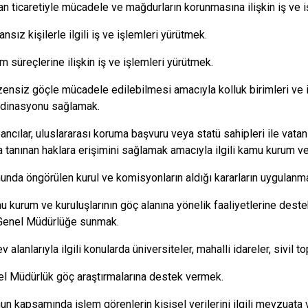
an ticaretiyle mücadele ve mağdurların korunmasına ilişkin iş ve 
ansız kişilerle ilgili iş ve işlemleri yürütmek.
m süreçlerine ilişkin iş ve işlemleri yürütmek.
ensiz göçle mücadele edilebilmesi amacıyla kolluk birimleri ve il
rdinasyonu sağlamak.
ancılar, uluslararası koruma başvuru veya statü sahipleri ile vata
tanınan haklara erişimini sağlamak amacıyla ilgili kamu kurum ve k
nunda öngörülen kurul ve komisyonların aldığı kararların uygulan
u kurum ve kuruluşlarının göç alanına yönelik faaliyetlerine deste
i Genel Müdürlüğe sunmak.
ev alanlarıyla ilgili konularda üniversiteler, mahalli idareler, sivil 
nel Müdürlük göç araştırmalarına destek vermek.
un kapsamında işlem görenlerin kişisel verilerini ilgili mevzuata 