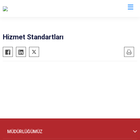
İl Göç İdaresi Müdürlükleri
Hizmet Standartları
MÜDÜRLÜĞÜMÜZ