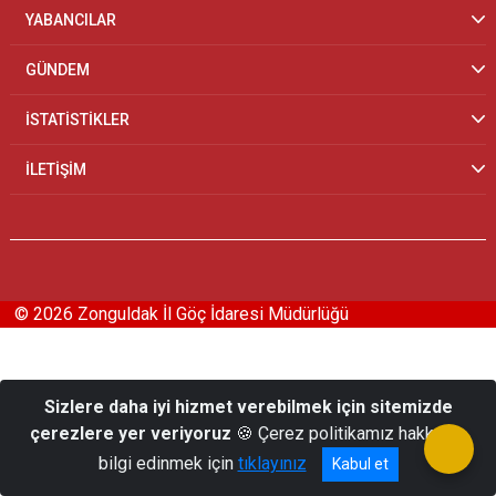
YABANCILAR
GÜNDEM
İSTATİSTİKLER
İLETİŞİM
© 2026 Zonguldak İl Göç İdaresi Müdürlüğü
Sizlere daha iyi hizmet verebilmek için sitemizde
çerezlere yer veriyoruz
🍪 Çerez politikamız hakkında
bilgi edinmek için
tıklayınız
Kabul et